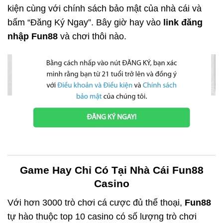
kiện cùng với chính sách bảo mật của nhà cái và
bấm “Đăng Ký Ngay”. Bây giờ hay vào
link đăng
nhập Fun88
và chơi thôi nào.
Game Hay Chỉ Có Tại Nhà Cái Fun88
Casino
Với hơn 3000 trò chơi cá cược đủ thể thoại,
Fun88
tự hào thuộc top 10 casino có số lượng trò chơi