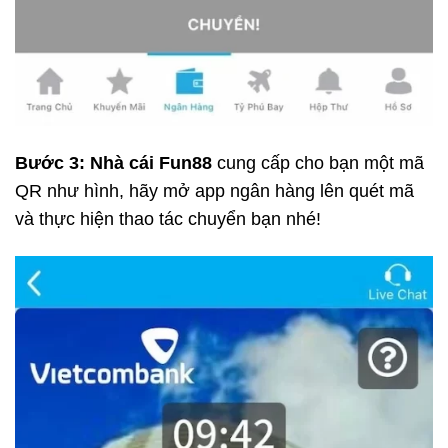
Bước 3: Nhà cái Fun88
cung cấp cho bạn một mã
QR như hình, hãy mở app ngân hàng lên quét mã
và thực hiện thao tác chuyển bạn nhé!