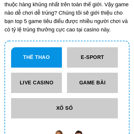
thuộc hàng khủng nhất trên toàn thế giới. Vậy game
nào dễ chơi dễ trúng? Chúng tôi sẽ giới thiệu cho
bạn top 5 game tiêu điểu được nhiều người chơi và
có tỷ lệ trúng thưởng cực cao tại casino này.
THỂ THAO
E-SPORT
LIVE CASINO
GAME BÀI
XỔ SỐ