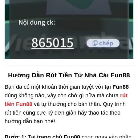
Hướng Dẫn Rút Tiền Từ Nhà Cái Fun88
Bạn đã có một khoản thời gian tuyệt với
tại Fun88
đúng không nào, vậy còn chờ gì nữa mà chưa
rút
tiền Fun88
và tự thưởng cho bản thân. Quy trình
rút tiền cũng cực kỳ đơn giản hãy thao tác theo
hướng dẫn bạn nhé!
Bước 1:
Tại
trang chủ Fun88
chọn ngay vào phần