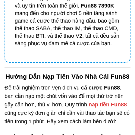
và uy tín trên toàn thế giới.
Fun88 7890K
mang đến cho người chơi 5 nền tảng sảnh
game cá cược thể thao hàng đầu, bao gồm
thể thao SABA, thể thao IM, thể thao CMD,
thể thao BTI, và thể thao V2, tất cả đều sẵn
sàng phục vụ đam mê cá cược của bạn.
Hướng Dẫn Nạp Tiền Vào Nhà Cái Fun88
Để trải nghiệm trọn vẹn dịch vụ
cá cược Fun88
,
bạn cần nạp một chút vốn vào để mọi thứ trở nên
gây cấn hơn, thú vị hơn. Quy trình
nạp tiền Fun88
cũng cực kỳ đơn giản chỉ cần vài thao tác bạn sẽ có
tiền trong 1 phút. Hãy xem cách làm bên dưới: