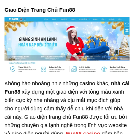
Giao Diện Trang Chủ Fun88
Không hào nhoáng như những casino khác,
nhà cái
Fun88
xây dựng một giao diện với tông màu xanh
biển cực kỳ nhẹ nhàng và dịu mắt mục đích giúp
cho người dùng cảm thấy dễ chịu khi đến với nhà
cái này. Giao diện trang chủ Fun88 được tối ưu bởi
những chuyên gia lạnh nghề trong lĩnh vực website
và giao diện người dùng,
Fun88 casino
đảm bảo