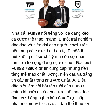
Nhà cái Fun88
nổi tiếng với đa dạng kèo
cá cược thể thao, mang lại một trải nghiệm
độc đáo và hiện đại cho người chơi. Các
nền tảng cá cược thể thao tại Fun88 thu
hút không chỉ sự chú ý mà còn sự quan
tâm lớn từ cộng đồng người chơi. Đặc biệt,
Fun88 7890K
tự tin cung cấp những nền
tảng thể thao chất lượng, hiện đại, và đáng
tin cậy nhất trong khu vực Châu Á. Điều
đặc biệt làm nổi bật tên tuổi của Fun88
chính là những kèo cá cược thể thao độc
đáo, với hàng nghìn kèo đấu được cập
nhật mỗi ngày từ các giải đấu thể thao lớn