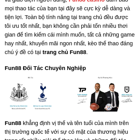
mọi thao tác của bạn tại đây sẽ cực kỳ dễ dàng và
tiện lợi. Toàn bộ tính năng tại trang chủ đều được
tôi ưu tốt nhất, bạn không cần phải tốn nhiều thơi
gian để tìm kiếm cái mình muốn, tất cả những game
hay nhất, khuyến mãi ngon nhất, kèo thể thao đáng
chú ý đề có tại
trang chủ Fun88
.
Fun88 Đối Tác Chuyên Nghiệp
Fun88
khẳng định vị thế và tên tuổi của mình trên
thị trường quốc tế với sự có mặt của thương hiệu