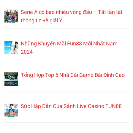
Serie A có bao nhiêu vòng đấu – Tất tần tật
thông tin về giải Ý
Những Khuyến Mãi Fun88 Mới Nhất Năm
2024
Tổng Hợp Top 5 Nhà Cái Game Bài Đỉnh Cao
Sức Hấp Dẫn Của Sảnh Live Casino FUN88