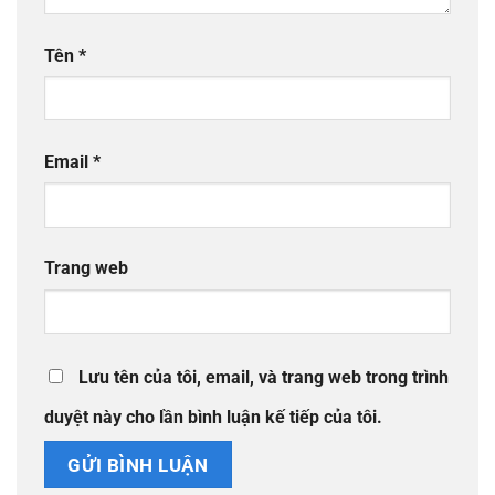
Tên
*
Email
*
Trang web
Lưu tên của tôi, email, và trang web trong trình
duyệt này cho lần bình luận kế tiếp của tôi.