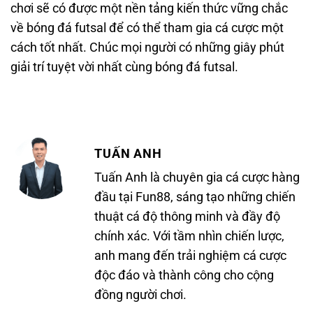
chơi sẽ có được một nền tảng kiến thức vững chắc
về bóng đá futsal để có thể tham gia cá cược một
cách tốt nhất. Chúc mọi người có những giây phút
giải trí tuyệt vời nhất cùng bóng đá futsal.
TUẤN ANH
Tuấn Anh là chuyên gia cá cược hàng
đầu tại Fun88, sáng tạo những chiến
thuật cá độ thông minh và đầy độ
chính xác. Với tầm nhìn chiến lược,
anh mang đến trải nghiệm cá cược
độc đáo và thành công cho cộng
đồng người chơi.