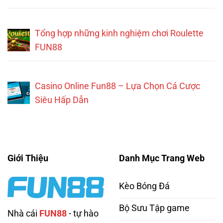
Tổng hợp những kinh nghiệm chơi Roulette
FUN88
Casino Online Fun88 – Lựa Chọn Cá Cược
Siêu Hấp Dẫn
Giới Thiệu
Danh Mục Trang Web
Kèo Bóng Đá
Bộ Sưu Tập game
Nhà cái
FUN88
- tự hào