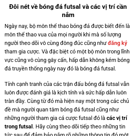
Đôi nét về bóng đá futsal và các vị trí cần
nắm
Ngày nay, bộ môn thể thao bóng đá được biết đến là
môn thể thao vua của mọi người khi mà số lượng
người theo dõi vô cùng đông đúc cũng như
đăng ký
tham gia cược. Và đặc biệt có một bộ môn trong lĩnh
vực cũng vô cùng gây cấn, hấp dẫn không kém bóng
đá truyền thống ngày nay đó là bóng đá futsal.
Tính cạnh tranh của các trận đấu bóng đá futsal vẫn
luôn được đánh giá là kịch tính và sức hấp dẫn luôn
tràn đầy. Cùng từ đó mà hiện nay một trong các chủ
đề mà người quan tâm bóng đá futsal cũng như
những người tham gia cá cược futsal đó là
các vị trí
trong futsal
. Hãy cùng theo dõi tiếp theo những tin
tức sau để đảm bảo nắm rõ những thông tin đó một