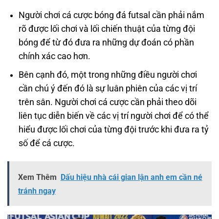
Người chơi cá cược bóng đá futsal cần phải nắm
rõ được lối chơi và lối chiến thuật của từng đội
bóng để từ đó đưa ra những dự đoán có phần
chính xác cao hơn.
Bên cạnh đó, một trong những điều người chơi
cần chú ý đến đó là sự luân phiên của các vị trí
trên sân. Người chơi cá cược cần phải theo dõi
liên tục diễn biến về các vị trí người chơi để có thể
hiểu được lối chơi của từng đội trước khi đưa ra tỷ
số để cá cược.
Xem Thêm
Dấu hiệu nhà cái gian lận anh em cần né
tránh ngay