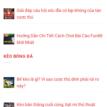
Giải đáp câu hỏi xóc đĩa có bịp không của tân
cược thủ
Hướng Dẫn Chi Tiết Cách Chơi Bài Cào Fun88
Mới Nhất
KÈO BÓNG ĐÁ
Bể kèo là gì? Vì sao cược thủ dính phải rủi ro
này?
Kèo bàn thắng cuối cùng, bật mí thủ thuật