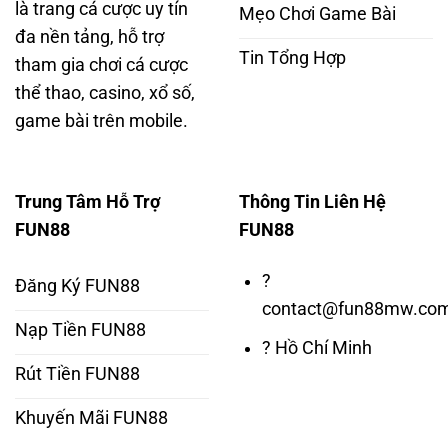
là trang cá cược uy tín
Mẹo Chơi Game Bài
đa nền tảng, hỗ trợ
Tin Tổng Hợp
tham gia chơi cá cược
thể thao, casino, xổ số,
game bài trên mobile.
Trung Tâm Hỗ Trợ
Thông Tin Liên Hệ
FUN88
FUN88
?
Đăng Ký FUN88
contact@fun88mw.co
Nạp Tiền FUN88
? Hồ Chí Minh
Rút Tiền FUN88
Khuyến Mãi FUN88