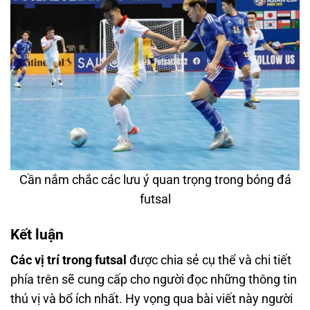
Cần nắm chắc các lưu ý quan trọng trong bóng đá
futsal
Kết luận
Các vị trí trong futsal
được chia sẻ cụ thể và chi tiết
phía trên sẽ cung cấp cho người đọc những thông tin
thú vị và bổ ích nhất. Hy vọng qua bài viết này người