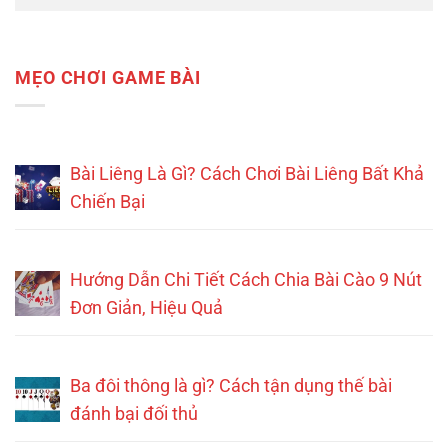
MẸO CHƠI GAME BÀI
Bài Liêng Là Gì? Cách Chơi Bài Liêng Bất Khả
Chiến Bại
Hướng Dẫn Chi Tiết Cách Chia Bài Cào 9 Nút
Đơn Giản, Hiệu Quả
Ba đôi thông là gì? Cách tận dụng thế bài
đánh bại đối thủ