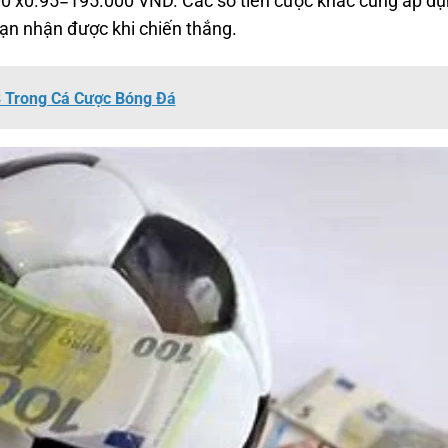
0 x0.95=195.000 VND. Các số tiền cược khác cũng áp d
bạn nhận được khi chiến thắng.
8 Trong Cá Cược Bóng Đá