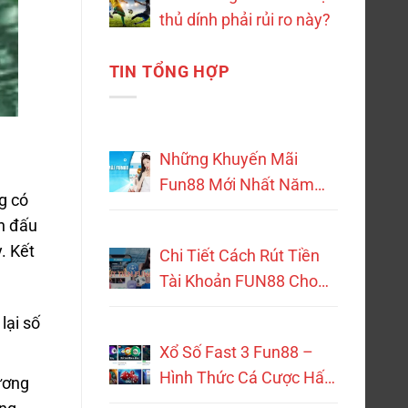
thủ dính phải rủi ro này?
TIN TỔNG HỢP
Những Khuyến Mãi
Fun88 Mới Nhất Năm
g có
2024
ận đấu
. Kết
Chi Tiết Cách Rút Tiền
Tài Khoản FUN88 Cho
Người Mới
lại số
Xổ Số Fast 3 Fun88 –
Hình Thức Cá Cược Hấp
ương
Dẫn