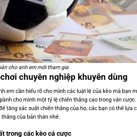
giản cho anh em mới tham gia
chơi chuyên nghiệp khuyên dùng
h em cần hiểu rõ cho mình các luật lệ của kèo mà bạn 
giành cho mình một tỷ lệ chiến thắng cao trong ván cược
ể tăng xác suất chiến thắng của họ, các bạn có thể lựa 
 thắng của bản thân nhé.
t trong các kèo cá cược