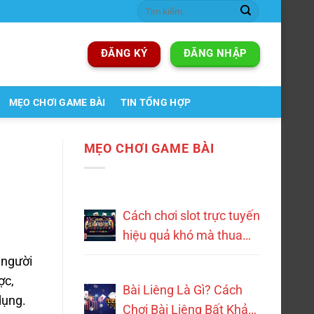
ĐĂNG KÝ
ĐĂNG NHẬP
MẸO CHƠI GAME BÀI
TIN TỔNG HỢP
MẸO CHƠI GAME BÀI
Cách chơi slot trực tuyến
hiệu quả khó mà thua
cho anh em
 người
ợc,
Bài Liêng Là Gì? Cách
dụng.
Chơi Bài Liêng Bất Khả