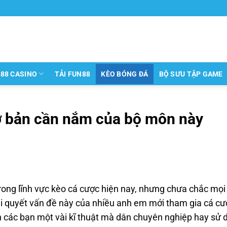
88 CASINO
TẢI FUN88
KÈO BÓNG ĐÁ
BỘ SƯU TẬP GAME
ơ bản cần nắm của bộ môn này
rong lĩnh vực kèo cá cược hiện nay, nhưng chưa chắc mọi
iải quyết vấn đề này của nhiều anh em mới tham gia cá cư
n các bạn một vài kĩ thuật mà dân chuyên nghiệp hay sử 