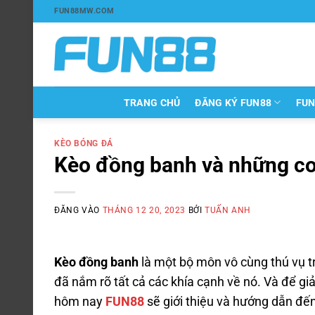
Bỏ
FUN88MW.COM
qua
nội
dung
TRANG CHỦ
ĐĂNG KÝ FUN88
FUN
KÈO BÓNG ĐÁ
Kèo đồng banh và những c
ĐĂNG VÀO
THÁNG 12 20, 2023
BỞI
TUẤN ANH
Kèo đồng banh
là một bộ môn vô cùng thú vụ t
đã nắm rõ tất cả các khía cạnh về nó. Và để g
hôm nay
FUN88
sẽ giới thiệu và hướng dẫn đế