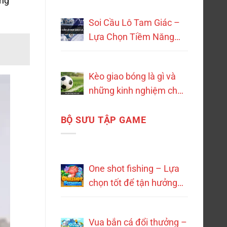
ụng
Soi Cầu Lô Tam Giác –
Lựa Chọn Tiềm Năng
Nhận Thưởng Lớn
Kèo giao bóng là gì và
những kinh nghiệm chơi
luôn thắng
BỘ SƯU TẬP GAME
One shot fishing – Lựa
chọn tốt để tận hưởng
game bắn cá
Vua bắn cá đổi thưởng –