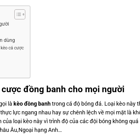
gười
ên dùng
 kèo cá cược
 cược đồng banh cho mọi người
gọi là
kèo đồng banh
trong cá độ bóng đá. Loại kèo này 
 thực lực ngang nhau hay sự chênh lệch về mọi mặt là k
n của loại kèo này vì trình độ của các đội bóng không qu
 châu Âu,Ngoại hạng Anh…