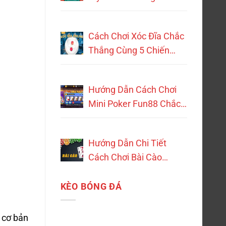
hay từ cao thủ
Cách Chơi Xóc Đĩa Chắc
Thắng Cùng 5 Chiến
Thuật Hay
Hướng Dẫn Cách Chơi
Mini Poker Fun88 Chắc
Thắng
Hướng Dẫn Chi Tiết
Cách Chơi Bài Cào
Fun88 Mới Nhất
KÈO BÓNG ĐÁ
ề cơ bản