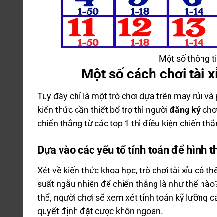
Một số thông ti
Một số cách chơi tài x
Tuy đây chỉ là một trò chơi dựa trên may rủi
kiến thức cần thiết bổ trợ thì người
đăng ký
chơ
chiến thắng từ các top 1 thì điều kiện chiến th
Dựa vào các yếu tố tính toán để hình t
Xét về kiến thức khoa học, trò chơi tài xỉu có 
suất ngẫu nhiên để chiến thắng là như thế nào?
thể, người chơi sẽ xem xét tính toán kỹ lưỡng 
quyết định đặt cược khôn ngoan.