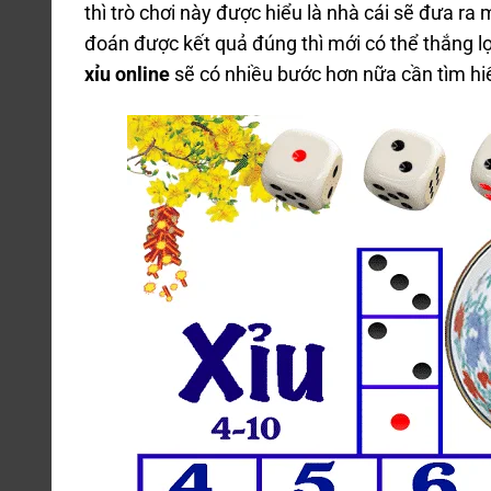
thì trò chơi này được hiểu là nhà cái sẽ đưa ra 
đoán được kết quả đúng thì mới có thể thắng lợi
xỉu online
sẽ có nhiều bước hơn nữa cần tìm hi