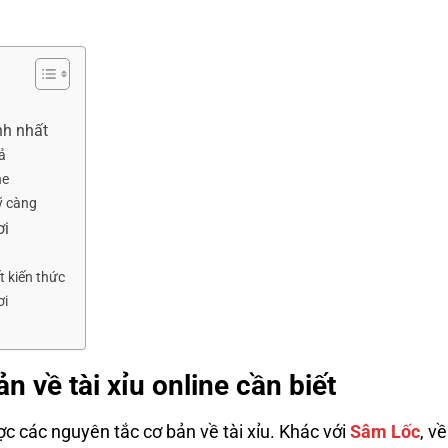
nh nhất
ả
ne
ỹ càng
ơi
t kiến thức
ơi
 về tài xỉu online cần biết
ợc các nguyên tắc cơ bản về tài xỉu. Khác với
Sâm Lốc
, v