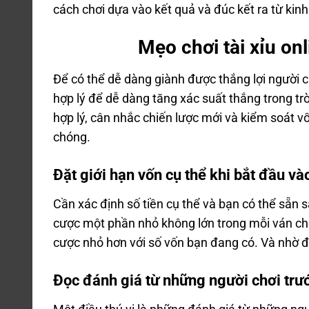
cách chơi dựa vào kết quả và đúc kết ra từ kinh
Mẹo chơi tài xỉu onl
Để có thể dễ dàng giành được thắng lợi người c
hợp lý để dễ dàng tăng xác suất thắng trong trò
hợp lý, cân nhắc chiến lược mới và kiểm soát 
chóng.
Đặt giới hạn vốn cụ thể khi bắt đầu vào
Cần xác định số tiền cụ thể và bạn có thể sẵn s
cược một phần nhỏ không lớn trong mỗi ván chơ
cược nhỏ hơn với số vốn bạn đang có. Và nhờ đ
Đọc đánh giá từ những người chơi trướ