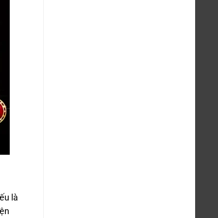
ếu là
iện