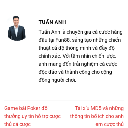
TUẤN ANH
Tuấn Anh là chuyên gia cá cược hàng
đầu tại Fun88, sáng tạo những chiến
thuật cá độ thông minh và đầy độ
chính xác. Với tầm nhìn chiến lược,
anh mang đến trải nghiệm cá cược
độc đáo và thành công cho cộng
đồng người chơi.
Game bài Poker đổi
Tài xỉu MD5 và những
thưởng uy tín hỗ trợ cược
thông tin bổ ích cho anh
thủ cá cược
em cược thủ