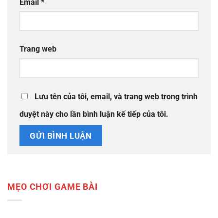
Email
*
Trang web
Lưu tên của tôi, email, và trang web trong trình
duyệt này cho lần bình luận kế tiếp của tôi.
MẸO CHƠI GAME BÀI