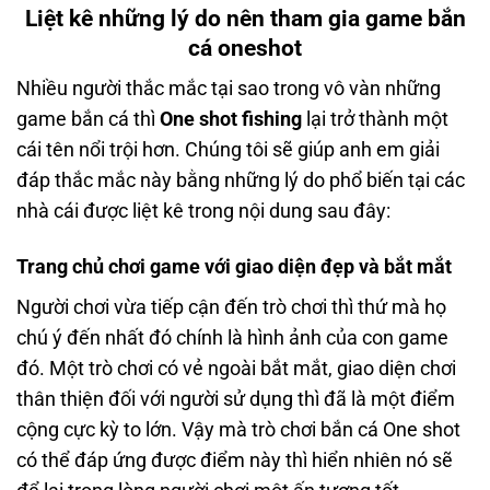
Liệt kê những lý do nên tham gia game bắn
cá oneshot
Nhiều người thắc mắc tại sao trong vô vàn những
game bắn cá thì
One shot fishing
lại trở thành một
cái tên nổi trội hơn. Chúng tôi sẽ giúp anh em giải
đáp thắc mắc này bằng những lý do phổ biến tại các
nhà cái được liệt kê trong nội dung sau đây:
Trang chủ chơi game với giao diện đẹp và bắt mắt
Người chơi vừa tiếp cận đến trò chơi thì thứ mà họ
chú ý đến nhất đó chính là hình ảnh của con game
đó. Một trò chơi có vẻ ngoài bắt mắt, giao diện chơi
thân thiện đối với người sử dụng thì đã là một điểm
cộng cực kỳ to lớn. Vậy mà trò chơi bắn cá One shot
có thể đáp ứng được điểm này thì hiển nhiên nó sẽ