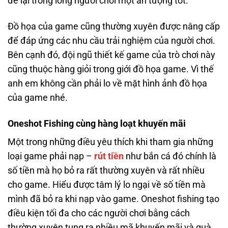
để lại trong lòng người chơi một ấn tượng tốt.
Đồ họa của game cũng thường xuyên được nâng cấp
để đáp ứng các nhu cầu trải nghiệm của người chơi.
Bên cạnh đó, đội ngũ thiết kế game của trò chơi này
cũng thuộc hàng giỏi trong giới đồ họa game. Vì thế
anh em không cần phải lo về mặt hình ảnh đồ họa
của game nhé.
Oneshot Fishing cùng hàng loạt khuyến mãi
Một trong những điều yêu thích khi tham gia những
loại game phải nạp –
rút tiền
như bắn cá đó chính là
số tiền mà họ bỏ ra rất thường xuyên và rất nhiều
cho game. Hiểu được tâm lý lo ngại về số tiền mà
mình đã bỏ ra khi nạp vào game. Oneshot fishing tạo
điều kiện tối đa cho các người chơi bằng cách
thường xuyên tung ra nhiều mã khuyến mãi và quà