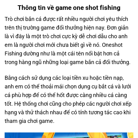
Thông tin về game one shot fishing
Trò chơi bắn cá được rất nhiều người chơi yêu thích
trên thị trường game đổi thưởng hiện nay. Đơn giản
là vì đây là một trò chơi cực kỳ dễ chơi dẫu cho anh
em là người chơi mới chưa biết gì về nó. Oneshot
Fishing dường như là một cái tên nổi bật hơn cả
trong hàng ngũ những loại game bắn cả đổi thưởng.
Bằng cách sử dụng các loại tiền xu hoặc tiền nạp,
anh em có thể thoải mái chọn dụng cụ bắt cá và lưới
cá phù hợp để có thể hốt được càng nhiều cá càng
tốt. Hệ thống chơi cũng cho phép các người chơi xếp
hạng và thử thách nhau để có tính tương tác cao khi
tham gia chơi game.