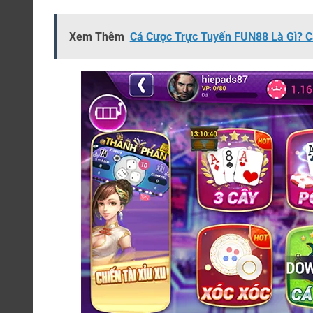
Xem Thêm
Cá Cược Trực Tuyến FUN88 Là Gì? 