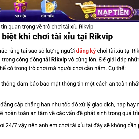
n quan trọng về trò chơi tài xỉu Rikvip
iệt khi chơi tài xỉu tại Rikvip
mắc rằng tại sao số lượng người
đăng ký
chơi tài xỉu tại Ri
m trong cộng đồng
tải Rikvip
vô cùng lớn. Để giải đáp nhữ
hế có trong trò chơi mà người chơi cần nắm. Cụ thể:
 hệ thống đảm bảo bảo mật thông tin một cách an toàn nhất
.
 đẳng cấp chẳng hạn như tốc độ xử lý giao dịch, nạp hay 
ẽ hoàn toàn an tâm về các vấn đề phát sinh trong quá trì
ơi 24/7 vậy nên anh em chơi tài xỉu tại đây sẽ không cần 