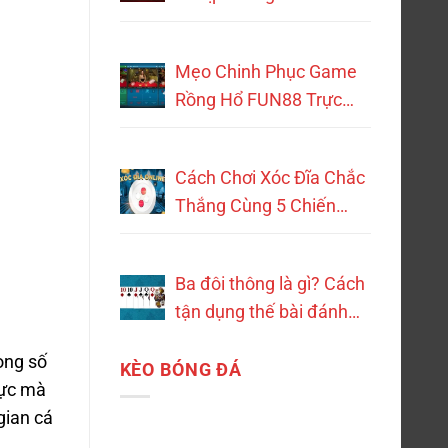
cược thủ
Mẹo Chinh Phục Game
Rồng Hổ FUN88 Trực
Tuyến
Cách Chơi Xóc Đĩa Chắc
Thắng Cùng 5 Chiến
Thuật Hay
Ba đôi thông là gì? Cách
tận dụng thế bài đánh
bại đối thủ
rong số
KÈO BÓNG ĐÁ
cực mà
gian cá