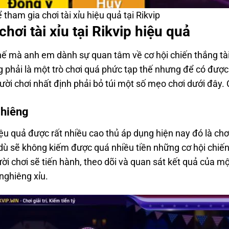
ham gia chơi tài xỉu hiệu quả tại Rikvip
hơi tài xỉu tại Rikvip hiệu quả
thế mà anh em dành sự quan tâm về cơ hội chiến thắng tài 
ng phải là một trò chơi quá phức tạp thế nhưng để có đượ
ười chơi nhất định phải bỏ túi một số mẹo chơi dưới đây. 
ghiêng
ệu quả được rất nhiều cao thủ áp dụng hiện nay đó là chơ
dù sẽ không kiếm được quá nhiều tiền những cơ hội chiế
ời chơi sẽ tiến hành, theo dõi và quan sát kết quả của mộ
nghiêng xỉu.