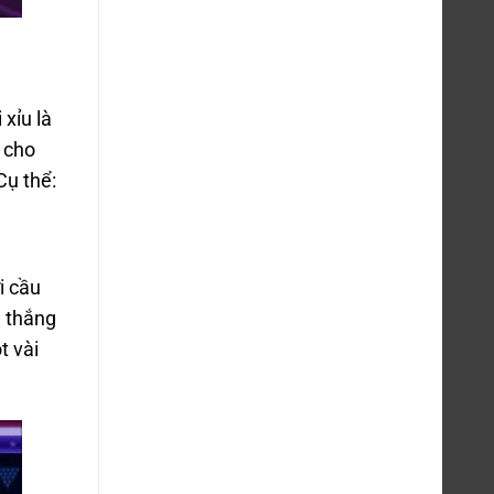
xỉu là
c cho
Cụ thể:
i cầu
n thắng
t vài