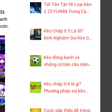
Tất Tần Tật Về Loại Kèo
2.25 FUN88 Trong Cá
 đã
Cược Bóng Đá
 anh
cược.
Kèo Chấp 0.5 Là Gì?
Kinh Nghiệm Soi Kèo 0.5
Chuẩn
Kèo đồng banh và
những cơ bản cần nắm
của bộ môn này
Kèo chấp 3/4 là gì?
Phương pháp soi kèo
hiệu quả
Cược gấp thếp dễ trúng