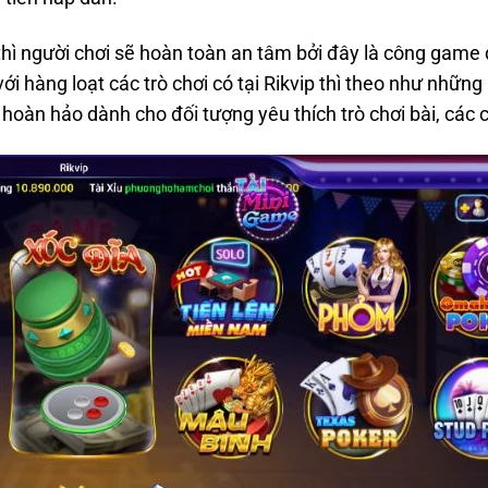
ip thì người chơi sẽ hoàn toàn an tâm bởi đây là công game
i hàng loạt các trò chơi có tại Rikvip thì theo như những
n hoàn hảo dành cho đối tượng yêu thích trò chơi bài, các 