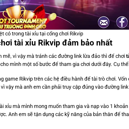
 có trong tài xỉu tại cổng chơi Rikvip
hơi tài xỉu Rikvip đảm bảo nhất
 mẽ, vì vậy mà tránh các đường link lừa đảo thì để chơi
t
i cho mình một số bước để tham gia chơi dưới đây. Cụ thể
g game Rikvip trên các hệ điều hành để tài trò chơi. Vốn 
h vì vậy mà anh em cần phải truy cập đúng vào đường lin
i tài xỉu mà mình mong muốn tham gia và nạp vào 1 khoản 
ược. Anh em sẽ tận dụng các kỹ năng của bản thân để th