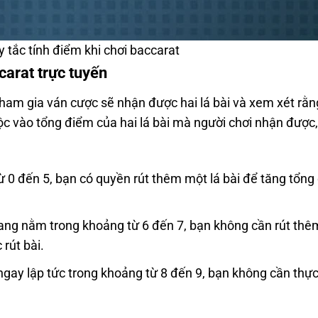
 tắc tính điểm khi chơi baccarat
carat trực tuyến
 tham gia ván cược sẽ nhận được hai lá bài và xem xét rằ
ộc vào tổng điểm của hai lá bài mà người chơi nhận được
0 đến 5, bạn có quyền rút thêm một lá bài để tăng tổng
ang nằm trong khoảng từ 6 đến 7, bạn không cần rút thêm
rút bài.
ngay lập tức trong khoảng từ 8 đến 9, bạn không cần thực