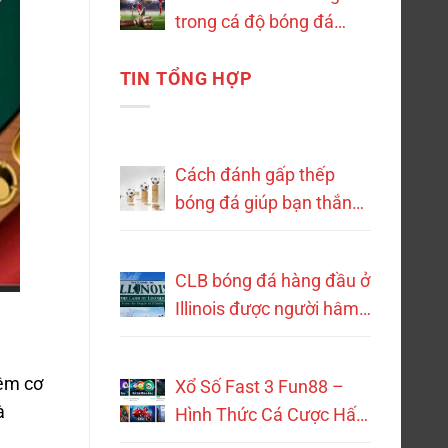
trong cá độ bóng đá
cùng những bật mí hé lộ
TIN TỔNG HỢP
Cách đánh gấp thếp
bóng đá giúp bạn thắng
cược nhiều hơn
CLB bóng đá hàng đầu ở
Illinois được người hâm
mộ biết tới
iệm cơ
Xổ Số Fast 3 Fun88 –
à
Hình Thức Cá Cược Hấp
Dẫn