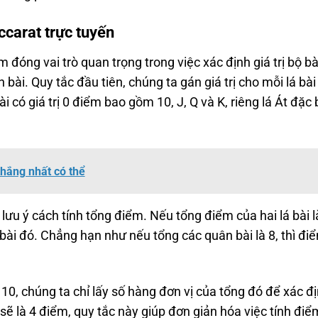
ccarat trực tuyến
m đóng vai trò quan trọng trong việc xác định giá trị bộ bà
bài. Quy tắc đầu tiên, chúng ta gán giá trị cho mỗi lá bài
i có giá trị 0 điểm bao gồm 10, J, Q và K, riêng lá Át đặc 
 thắng nhất có thể
ần lưu ý cách tính tổng điểm. Nếu tổng điểm của hai lá bài 
 bài đó. Chẳng hạn như nếu tổng các quân bài là 8, thì đi
 10, chúng ta chỉ lấy số hàng đơn vị của tổng đó để xác đ
 sẽ là 4 điểm, quy tắc này giúp đơn giản hóa việc tính điể