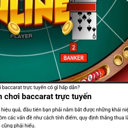
 baccarat trực tuyến có gì hấp dẫn?
 chơi baccarat trực tuyến
i hiệu quả, đầu tiên bạn phải nắm bắt được những khái n
gồm các vấn đề như cách tính điểm, quy định thắng thua l
 cũng phải hiểu.