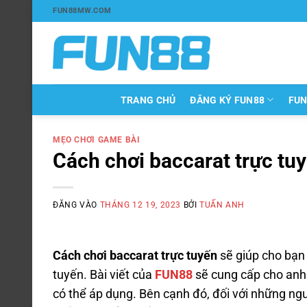
Bỏ
FUN88MW.COM
qua
nội
dung
TRANG CHỦ
ĐĂNG KÝ FUN88
FUN
MẸO CHƠI GAME BÀI
Cách chơi baccarat trực tuy
ĐĂNG VÀO
THÁNG 12 19, 2023
BỞI
TUẤN ANH
Cách chơi baccarat trực tuyến
sẽ giúp cho bạn 
tuyến. Bài viết của
FUN88
sẽ cung cấp cho anh
có thể áp dụng. Bên cạnh đó, đối với những người