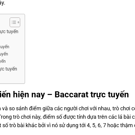
ây.
rực tuyến
tuyến
tuyến
uyến
ực tuyến
iến hiện nay – Baccarat trực tuyến
m và so sánh điểm giữa các người chơi với nhau, trò chơi 
rong trò chơi này, điểm số được tính dựa trên các lá bài 
số trò bài khác bởi vì nó sử dụng tới 4, 5, 6, 7 hoặc thậm 